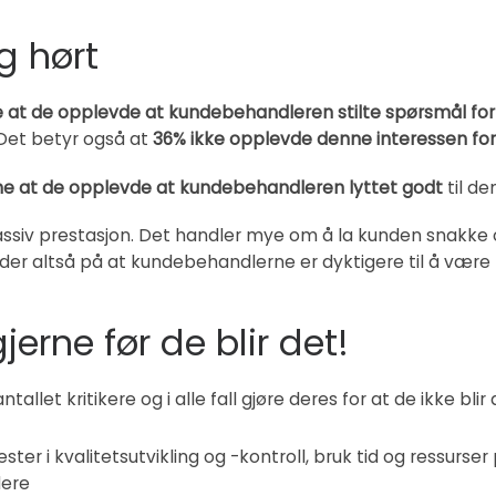
g hørt
 at de opplevde at kundebehandleren stilte spørsmål fo
Det betyr også at
36% ikke opplevde denne interessen f
ne at de opplevde at kundebehandleren lyttet godt
til de
ssiv prestasjon. Det handler mye om å la kunden snakke og
 tyder altså på at kundebehandlerne er dyktigere til å være
jerne før de blir det!
llet kritikere og i alle fall gjøre deres for at de ikke blir a
nvester i kvalitetsutvikling og -kontroll, bruk tid og ressu
dere