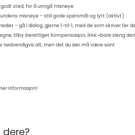
t godt sted, for å unngå misnøye
l kundens misnøye – still gode spørsmål og lytt (aktivt)
medier – gå i dialog, gjerne 1-til-1, med de som skriver før d
egne, tilby berettiget kompensasjon, ikke «bare sleng den
e nødvendigvis alt, men det du sier må være sant
 mer informasjon!
 dere?