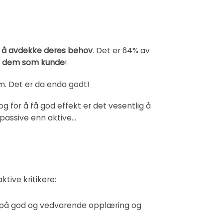
r å avdekke deres behov
. Det er 64% av
or dem som kunde
!
m. Det er da enda godt!
 for å få god effekt er det vesentlig å
 passive enn aktive…
ktive kritikere:
rser på god og vedvarende opplæring og