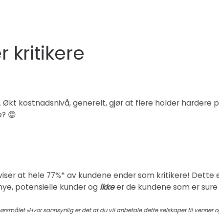
 kritikere
kt kostnadsnivå, generelt, gjør at flere holder hardere p
e? 😡
iser at hele 77%* av kundene ender som kritikere! Dette e
ye, potensielle kunder og
ikke
er de kundene som er sure 
rsmålet «Hvor sannsynlig er det at du vil anbefale dette selskapet til venner o