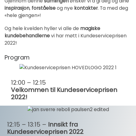
Gjennom denne
samlingen
ønsker vi å gi deg og dine
inspirasjon
,
forståelse
og nye
kontakter
. Ta med deg
«hele gjengen»!
Og hele kvelden hyller vi alle de
magiske
kundebehandlerne
vi har møtt i Kundeserviceprisen
2022!
Program
12:00 – 12:15
Velkommen til Kundeserviceprisen
2022!
12:15 – 13:15 –
Innsikt fra
Kundeserviceprisen 2022