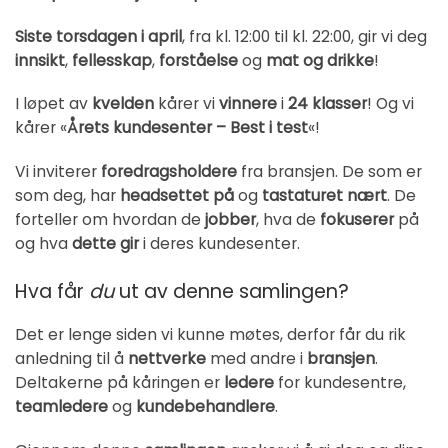
Siste torsdagen i april
, fra kl. 12:00 til kl. 22:00, gir vi deg
innsikt
,
fellesskap
,
forståelse
og
mat og drikke
!
I løpet av
kvelden
kårer vi
vinnere
i
24 klasser
! Og vi
kårer «
Årets kundesenter – Best i test
«!
Vi inviterer
foredragsholdere
fra bransjen. De som er
som deg, har
headsettet på
og
tastaturet nært
. De
forteller om hvordan de
jobber
, hva de
fokuserer
på
og hva
dette gir
i deres kundesenter.
Hva får
du
ut av denne samlingen?
Det er lenge siden vi kunne møtes, derfor får du rik
anledning til å
nettverke
med andre i
bransjen
.
Deltakerne på kåringen er
ledere
for kundesentre,
teamledere
og
kundebehandlere
.