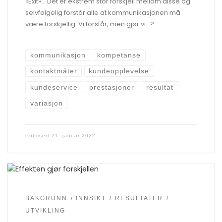
«Exit»… Det er ekstrem stor forskjell mellom disse og
selvfølgelig forstår alle at kommunikasjonen må
være forskjellig. Vi forstår, men gjør vi…?
kommunikasjon
kompetanse
kontaktmåter
kundeopplevelse
kundeservice
prestasjoner
resultat
variasjon
Publisert
21. januar 2022
BAKGRUNN
INNSIKT
RESULTATER
UTVIKLING