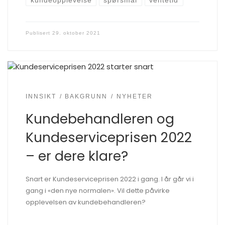
kundeopplevelse
spørsmål
ventetid
Publisert
29. oktober 2021
INNSIKT
BAKGRUNN
NYHETER
Kundebehandleren og
Kundeserviceprisen 2022
– er dere klare?
Snart er Kundeserviceprisen 2022 i gang. I år går vi i
gang i «den nye normalen». Vil dette påvirke
opplevelsen av kundebehandleren?