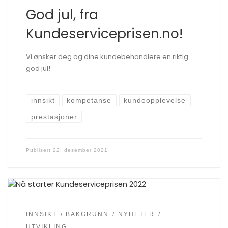
God jul, fra
Kundeserviceprisen.no!
Vi ønsker deg og dine kundebehandlere en riktig
god jul!
innsikt
kompetanse
kundeopplevelse
prestasjoner
Publisert
22. desember 2021
INNSIKT
BAKGRUNN
NYHETER
UTVIKLING