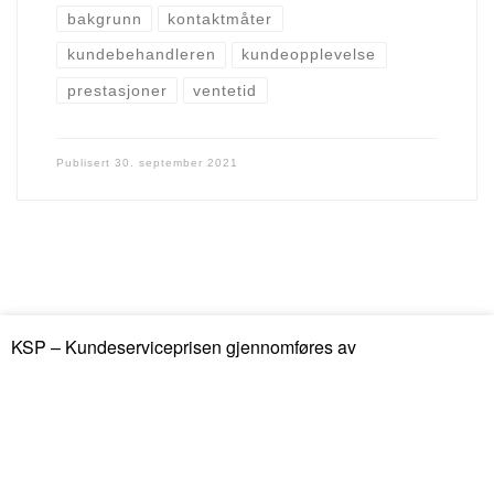
bakgrunn
kontaktmåter
kundebehandleren
kundeopplevelse
prestasjoner
ventetid
Publisert
30. september 2021
KSP – Kundeserviceprisen gjennomføres av