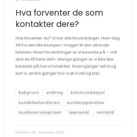
Hva forventer de som
kontakter dere?
Hva forventer du? Vi har alle forventninger. Hver dag.
Alt fra den lille klumpen i magen til den sitrende
følelsen. Noen forventninger er vi bevisste på – «nå
skal de få høre det!». Mange ganger er vi ikke like
bevisste på hva vi forventer. Noen ganger vet vi og
kan vi, andre ganger tror vi at vi vet og kan.
bakgrunn
endring
kommunikasjon
kundebehandleren
kundeopplevelse
kundeserviceprisen
spørsmål
ventetid
Publisert
25. november 2021