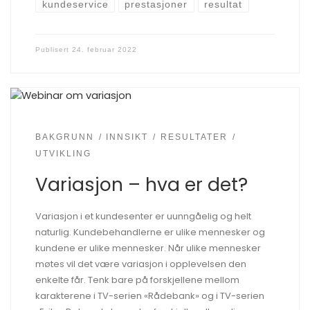
kundeservice
prestasjoner
resultat
Publisert
24. februar 2022
BAKGRUNN
INNSIKT
RESULTATER
UTVIKLING
Variasjon – hva er det?
Variasjon i et kundesenter er uunngåelig og helt
naturlig. Kundebehandlerne er ulike mennesker og
kundene er ulike mennesker. Når ulike mennesker
møtes vil det være variasjon i opplevelsen den
enkelte får. Tenk bare på forskjellene mellom
karakterene i TV-serien «Rådebank» og i TV-serien