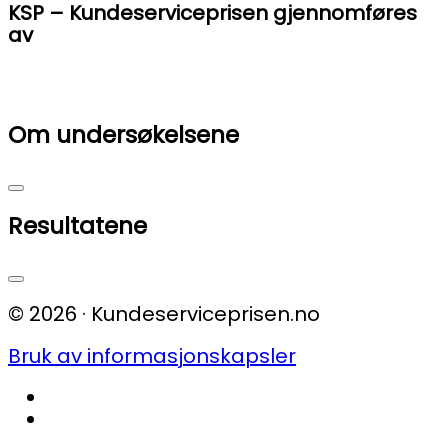
KSP – Kundeserviceprisen gjennomføres
av
Om undersøkelsene
Resultatene
© 2026 · Kundeserviceprisen.no
Bruk av informasjonskapsler
fab
fa-
fab
facebook
fa-