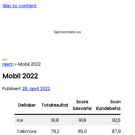
Skip to content
Gjennomføres av
Hjem
»
Mobil 2022
Mobil 2022
Publisert
28. april 2022
Score
Score
Deltaker
Totalresultat
besvarte
Kundebehandlere
ice
91,8
91,8
92,5
Talkmore
78,2
85,0
87,9