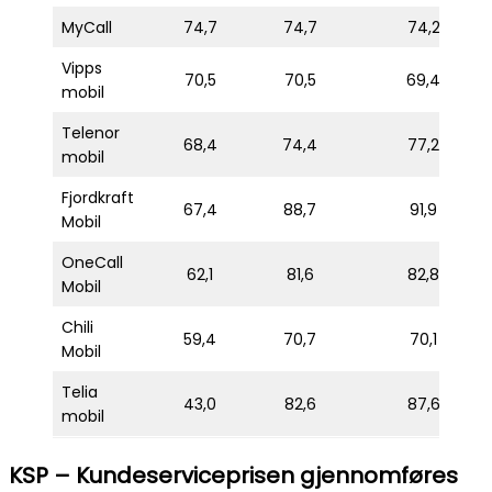
MyCall
74,7
74,7
74,2
Vipps
70,5
70,5
69,4
mobil
Telenor
68,4
74,4
77,2
mobil
Fjordkraft
67,4
88,7
91,9
Mobil
OneCall
62,1
81,6
82,8
Mobil
Chili
59,4
70,7
70,1
Mobil
Telia
43,0
82,6
87,6
mobil
KSP – Kundeserviceprisen gjennomføres