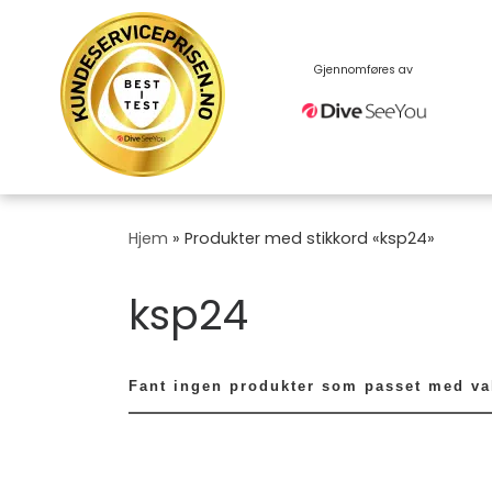
Skip
to
content
Gjennomføres av
Hjem
»
Produkter med stikkord «ksp24»
ksp24
Fant ingen produkter som passet med va