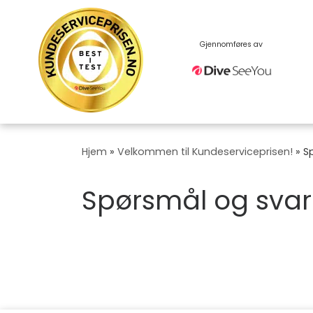
Skip
to
content
Gjennomføres av
Hjem
»
Velkommen til Kundeserviceprisen!
»
S
Spørsmål og svar